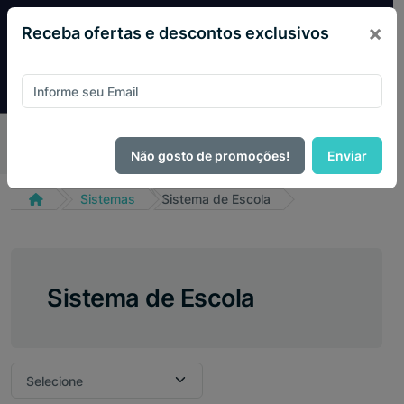
×
Receba ofertas e descontos exclusivos
Desconto exclusivo! Pague com
PIX e ganhe 14% OFF
em todo o site no mês de Agosto.
Não gosto de promoções!
Enviar
Sistemas
Sistema de Escola
Sistema de Escola