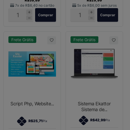
R$39,89
R$29,99
7x de
R$6,40
no cartão
5x de
R$6,00
sem juros
Comprar
Comprar
Frete Grátis
Frete Grátis
Script Php, Website...
Sistema Ekattor
Sistema de...
R$42,99
Pix
R$25,71
Pix