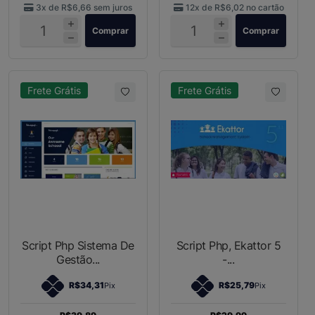
3x de
R$6,66
sem juros
12x de
R$6,02
no cartão
Comprar
Comprar
Frete Grátis
Frete Grátis
Script Php Sistema De
Script Php, Ekattor 5
Gestão...
-...
R$34,31
R$25,79
Pix
Pix