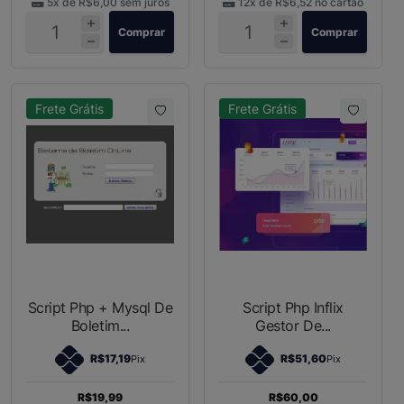
5x de
R$6,00
sem juros
12x de
R$6,52
no cartão
Comprar
Comprar
Frete Grátis
Frete Grátis
Script Php + Mysql De
Script Php Inflix
Boletim...
Gestor De...
R$17,19
R$51,60
Pix
Pix
R$19,99
R$60,00