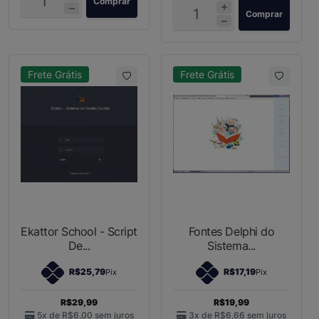
Comprar
Comprar
Frete Grátis
Frete Grátis
Ekattor School - Script
Fontes Delphi do
De...
Sistema...
R$25,79
R$17,19
Pix
Pix
R$29,99
R$19,99
5x de
R$6,00
sem juros
3x de
R$6,66
sem juros