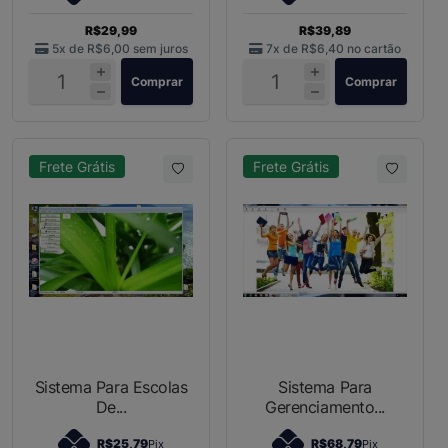
R$29,99
R$39,89
5x de
R$6,00
sem juros
7x de
R$6,40
no cartão
Comprar
Comprar
Frete Grátis
Frete Grátis
Sistema Para Escolas
Sistema Para
De...
Gerenciamento...
R$25,79
R$68,79
Pix
Pix