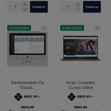
Comprar
Comprar
Frete Grátis
Frete Grátis
Gerenciamento De
Script Completo
Escola...
Cursos Online
R$25,79
R$55,81
Pix
Pix
R$29,99
R$64,89