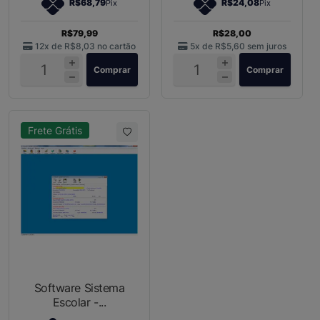
R$68,79
R$24,08
Pix
Pix
R$79,99
R$28,00
12x de
R$8,03
no cartão
5x de
R$5,60
sem juros
Comprar
Comprar
Frete Grátis
Software Sistema
Escolar -...