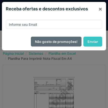
×
Receba ofertas e descontos exclusivos
Desconto exclusivo! Pague com
PIX e ganhe 14% OFF em
todo o site no mês de Agosto.
Não gosto de promoções!
Enviar
Página Inicial
Sistemas
Planilha em Excel
Planilha Para Imprimir Nota Fiscal Em A4