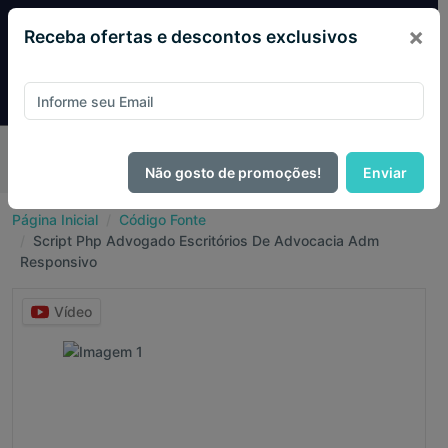
×
Receba ofertas e descontos exclusivos
Desconto exclusivo! Pague com
PIX e ganhe 14% OFF
em todo o site no mês de Agosto.
Não gosto de promoções!
Enviar
Página Inicial
Código Fonte
Script Php Advogado Escritórios De Advocacia Adm
Responsivo
Vídeo