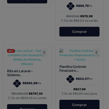
R$68,79
Pix
R$197,00
R$79,99
12x de
R$8,03
no cartão
Comprar
58%
Planilha Controle
Financeiro...
Rifa em Laravel –
Sistema...
R$24,07
Pix
R$685,68
Pix
R$27,99
R$1.890,00
R$797,30
5x de
R$5,60
sem juros
12x de
R$80,05
no cartão
Comprar