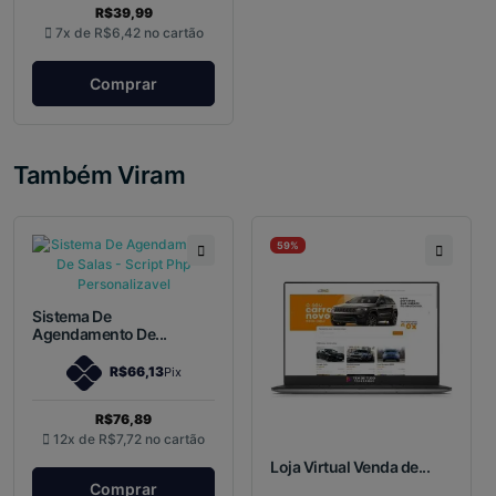
R$39,99
7x de
R$6,42
no cartão
Comprar
Também Viram
59%
Sistema De
Agendamento De...
R$66,13
Pix
R$76,89
12x de
R$7,72
no cartão
Loja Virtual Venda de...
Comprar