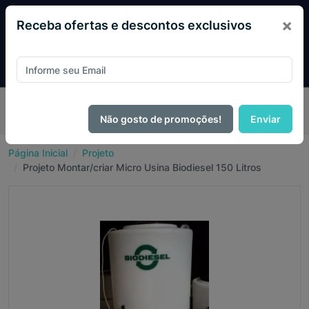
×
Receba ofertas e descontos exclusivos
Desconto exclusivo! Pague com
PIX e ganhe 14% OFF em
todo o site no mês de Agosto.
Não gosto de promoções!
Enviar
Página Inicial
Projeto
Projeto Montar/criar Micro Usina Biodiesel 150 Litros