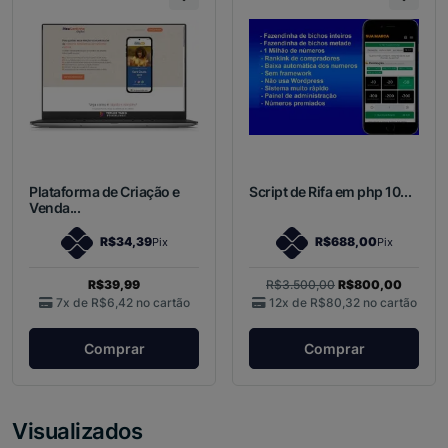
Plataforma de Criação e
Script de Rifa em php 10...
Venda...
R$34,39
R$688,00
Pix
Pix
R$39,99
R$3.500,00
R$800,00
7x de
R$6,42
no cartão
12x de
R$80,32
no cartão
Comprar
Comprar
Visualizados