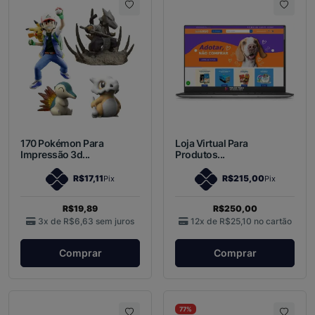
170 Pokémon Para
Loja Virtual Para
Impressão 3d...
Produtos...
R$17,11
R$215,00
Pix
Pix
R$19,89
R$250,00
3x de
R$6,63
sem juros
12x de
R$25,10
no cartão
Comprar
Comprar
77%