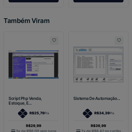
Também Viram
Script Php Venda,
Sistema De Automação...
Estoque, E...
R$25,79
R$34,39
Pix
Pix
R$29,99
R$39,99
5x de
R$6,00
sem juros
7x de
R$6,42
no cartão