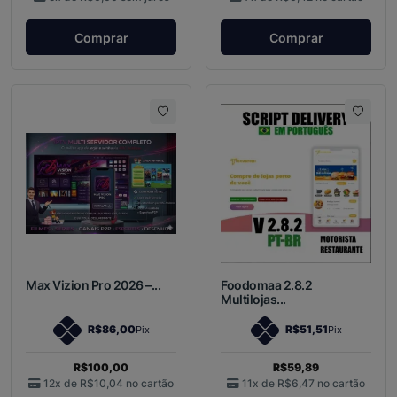
Comprar
Comprar
Max Vizion Pro 2026 –...
Foodomaa 2.8.2
Multilojas...
R$86,00
R$51,51
Pix
Pix
R$100,00
R$59,89
12x de
R$10,04
no cartão
11x de
R$6,47
no cartão