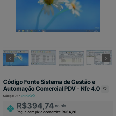
<
<
>
>
Código Fonte Sistema de Gestão e
Automação Comercial PDV - Nfe 4.0
Código:
057
R$394,74
no pix
Pague com pix e economize
R$64,26