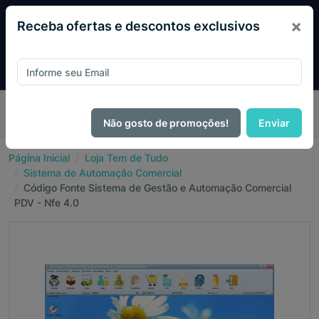
×
Receba ofertas e descontos exclusivos
Desconto exclusivo! Pague com
PIX e ganhe 14% OFF em
todo o site no mês de Agosto.
Não gosto de promoções!
Enviar
Página Inicial
Loja Tem de Tudo
Sistema de Automação Comercial
Código Fonte Sistema de Gestão e Automação Comercial
PDV - Nfe 4.0