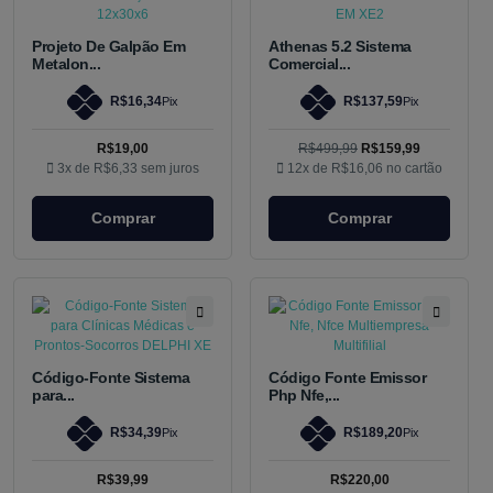
Projeto De Galpão Em
Athenas 5.2 Sistema
Metalon...
Comercial...
R$16,34
R$137,59
Pix
Pix
R$19,00
R$499,99
R$159,99
3x de
R$6,33
sem juros
12x de
R$16,06
no cartão
Comprar
Comprar
Código-Fonte Sistema
Código Fonte Emissor
para...
Php Nfe,...
R$34,39
R$189,20
Pix
Pix
R$39,99
R$220,00