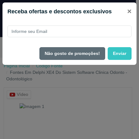
×
Receba ofertas e descontos exclusivos
Desconto exclusivo! Pague com
PIX e ganhe 14% OFF em
todo o site no mês de Agosto.
Não gosto de promoções!
Enviar
Página Inicial
Código Fonte
Fontes Em Delphi XE4 Do Sistem Software Clinica Odonto -
Odontológico
Vídeo