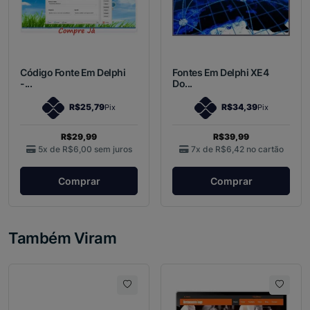
Código Fonte Em Delphi
Fontes Em Delphi XE4
-...
Do...
R$25,79
R$34,39
Pix
Pix
R$29,99
R$39,99
5x de
R$6,00
sem juros
7x de
R$6,42
no cartão
Comprar
Comprar
Também Viram