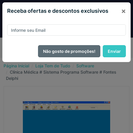
×
Receba ofertas e descontos exclusivos
Desconto exclusivo! Pague com
PIX e ganhe 14% OFF em
todo o site no mês de Agosto.
Não gosto de promoções!
Enviar
Página Inicial
Loja Tem de Tudo
Software
Clínica Médica # Sistema Programa Software # Fontes
Delphi